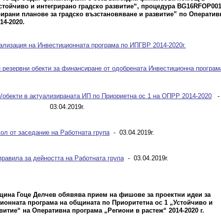
стойчиво и интегрирано градско развитие“, процедура BG16RFOP001
рирани планове за градско възстановяване и развитие” по Оператив
14-2020.
ализация на Инвестиционната програма по ИПГВР 2014-2020г.
 резервни обекти за финансиране от одобрената Инвестиционна програм
и/обекти в актуализираната ИП по Приориетна ос 1 на ОПРР 2014-2020
03.04.2019г.
ол от заседание на Работната група
- 03.04.2019г.
равила за дейността на Работната група
- 03.04.2019г.
бщина Гоце Делчев обявява прием на фишове за проектни идеи за
ионната програма на общината по Приоритетна ос 1 „Устойчиво и
витие“ на Оперативна програма „Региони в растеж“ 2014-2020 г.