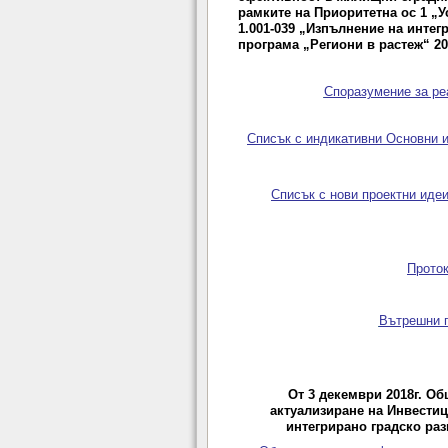
рамките на
Приоритетна ос 1 „У
1.001-039 „Изпълнение на интег
програма „Региони в растеж“ 20
Споразумение за ре
Списък с индикативни Основни и
Списък с нови проектни иде
Проток
Вътрешни п
От 3 декември 2018г. О
актуализиране на Инвестиц
интегрирано градско раз