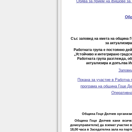
Обява за прием на фишове за 
Обр
Със заповед на кмета на община Г
за актуализира
Работната група е постоянно де
„Устойчиво и интегрирано градск
Работната група разглежда, об
актуализира и допълва Ин
Запове
Покана за участие в Работна 
програма на община Гоце Дел
Оперативна
Община Гоце Делчев организ
Община Гоце Делчев кани всичк
домоуправители) да вземат участие в
18,00 часа в Заседателна зала на пар