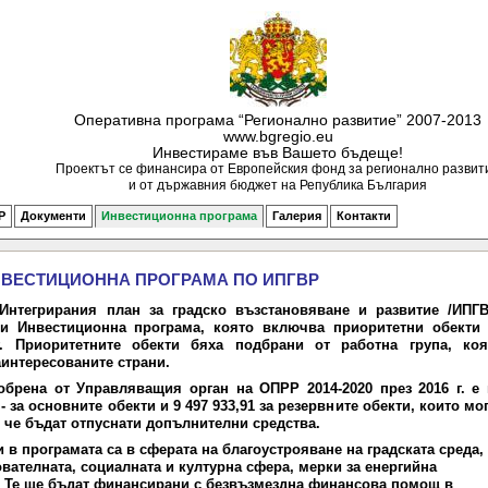
Оперативна програма “Регионално развитие” 2007-2013
www.bgregio.eu
Инвестираме във Вашето бъдеще!
Проектът се финансира от Европейския фонд за регионално развит
и от държавния бюджет на Република България
Р
Документи
Инвестиционна програма
Галерия
Контакти
ВЕСТИЦИОННА ПРОГРАМА ПО ИПГВР
Интегрирания план за градско възстановяване и развитие /ИПГВ
и Инвестиционна програма, която включва приоритетни обекти 
. Приоритетните обекти бяха подбрани от работна група, коя
интересованите страни.
обрена от Управляващия орган на ОПРР 2014-2020 през 2016 г. е 
 - за основните обекти и 9 497 933,91 за резервните обекти, които мо
 че бъдат отпуснати допълнителни средства.
в програмата са в сферата на благоустрояване на градската среда,
вателната, социалната и културна сфера, мерки за енергийна
. Те ще бъдат финансирани с безвъзмездна финансова помощ в