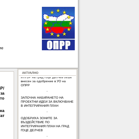
ие
УО на ОПРР одобри
ИНТЕГРИРАНИЯ ПЛАН НА ГРАД
ГОЦЕ ДЕЛЧЕВ ЗА ПЕРИОДА 2014-
2020г.
•
АКТУАЛНО
ИПГВР на град Гоце Делчев беше
внесен за одобрение в УО на
ОПРР
Р/
•
за
ЗАПОЧНА НАБИРАНЕТО НА
то
ПРОЕКТНИ ИДЕИ ЗА ВКЛЮЧВАНЕ
В ИНТЕГРИРАНИЯ ПЛАН
•
на
ОДОБРИХА ЗОНИТЕ ЗА
гат
ВЪЗДЕЙСТВИЕ ПО
ИНТЕГРИРАНИЯ ПЛАН НА ГРАД
ГОЦЕ ДЕЛЧЕВ
•
ЗОНИТЕ ЗА ВЪЗДЕЙСТВИЕ ПО