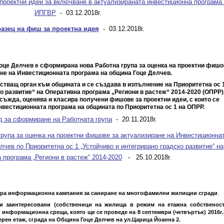
проектни идеи за включване в актуализираната инвестиционна програма
ИПГВР
- 03.12.2018г.
азец на фиш за проектна идея
- 03.12.2018г.
оце Делчев е сформирана нова Работна група за оценка на проектни фишо
не на Инвестиционната програма на община Гоце Делчев.
йстващ орган към общината и се създава в изпълнение на Приоритетна ос 
о развитие“ на Оперативна програма „Региони в растеж“ 2014-2020 (ОПРР)
съжда, оценява и класира получени фишове за проектни идеи, с които се
вестиционната програма на общината по Приоритетна ос 1 на ОПРР.
д за сформиране на Работната група
- 20.11.2018г.
група за оценка на проектни фишове за актуализиране на Инвестиционна
чев по Приоритетна ос 1 „Устойчиво и интегрирано градско развитие“ на
 програма „Региони в растеж“ 2014-2020
- 25.10.2018г.
ира информационна кампания за саниране на многофамилни жилищни сгради
.
и заинтересовани (собственици на жилища в режим на етажна собственос
 информационна среща, която ще се проведе на 8 септември (четвъртък) 2016г.
терен етаж, сграда на Община Гоце Делчев на ул.Царица Йоанна 2.