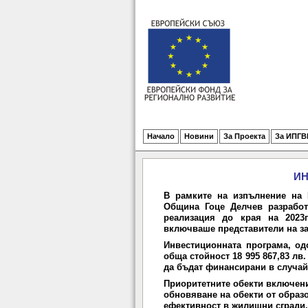
Начало
Новини
За Проекта
За ИПГВ
ИН
В рамките на изпълнение на 
Община Гоце Делчев разработ
реализация до края на 2023г
включваше представители на за
Инвестиционната програма, од
обща стойност 18 995 867,83 лв.
да бъдат финансирани в случай
Приоритетните обекти включени 
обновяване на обекти от образо
ефективност в жилищни сгради